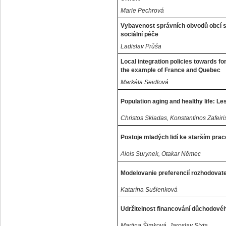
Marie Pechrová
Vybavenost správních obvodů obcí s
sociální péče
Ladislav Průša
Local integration policies towards f
the example of France and Quebec
Markéta Seidlová
Population aging and healthy life: Le
Christos Skiadas, Konstantinos Zafeiri
Postoje mladých lidí ke starším pra
Alois Surynek, Otakar Němec
Modelovanie preferencií rozhodovat
Katarína Sušienková
Udržitelnost financování důchodov
Martina Šimková, Jaroslav Sixta