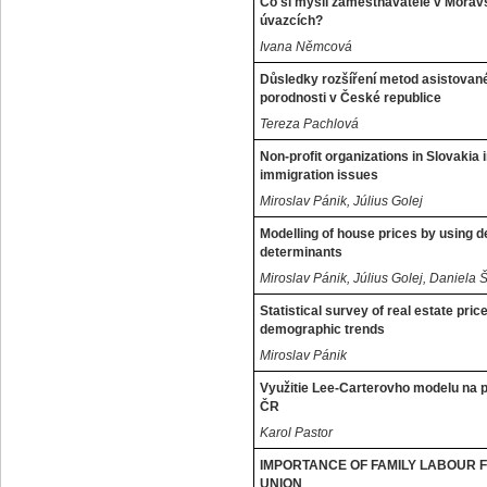
Co si myslí zaměstnavatelé v Morav
úvazcích?
Ivana Němcová
Důsledky rozšíření metod asistovan
porodnosti v České republice
Tereza Pachlová
Non-profit organizations in Slovakia i
immigration issues
Miroslav Pánik, Július Golej
Modelling of house prices by using
determinants
Miroslav Pánik, Július Golej, Daniela 
Statistical survey of real estate pri
demographic trends
Miroslav Pánik
Využitie Lee-Carterovho modelu na p
ČR
Karol Pastor
IMPORTANCE OF FAMILY LABOUR 
UNION