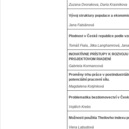
Zuzana Dvorakova, Daria Krasnikova
Vývoj struktury populace a ekonomic
Jana Fabiánová
Plodnost v České republice podle vz
Tomáš Fiala, Jitka Langhamrová, Jan
INOVATÍVNE PRÍSTUPY K ROZVOJU
PROJEKTOVOM RIADENÍ
Gabriela Kormancová
Proměny trhu práce v postindustriál
potenciální pracovní sílu.
Magdalena Kotýnková
Problematika bezdomovectví v Česk
Vojtěch Krebs
Možnosti použitia Theilovho indexu p
Viera Labudová