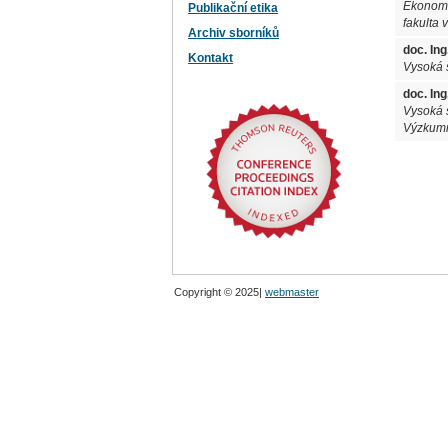
Ekonomi
Publikační etika
fakulta 
Archiv sborníků
doc. In
Kontakt
Vysoká 
doc. Ing
Vysoká 
Výzkumn
Copyright © 2025
|
webmaster