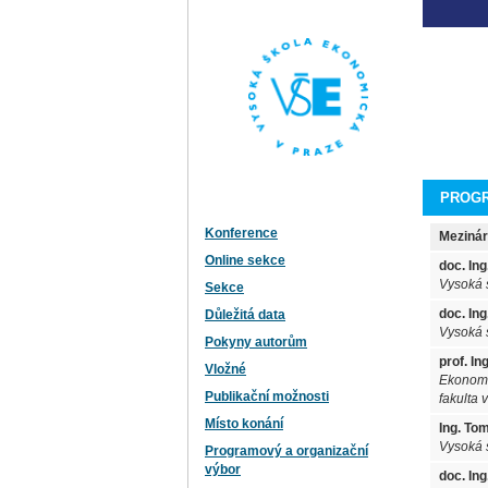
PROGR
Konference
Mezinár
Online sekce
doc. Ing
Vysoká 
Sekce
doc. In
Důležitá data
Vysoká 
Pokyny autorům
prof. I
Vložné
Ekonomi
Publikační možnosti
fakulta 
Místo konání
Ing. To
Vysoká 
Programový a organizační
výbor
doc. Ing